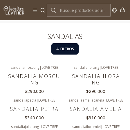
10% OFF EN TU PRIMERA COMPRA
Inicio
SANDALIAS
SANDALIAS
FILTROS
sandaliamoscung
|
LOVE TREE
sandaliailorang
|
LOVE TREE
Nuevo
SANDALIA MOSCU
SANDALIA ILORA
NG
NG
$290.000
$290.000
sandaliapetra
|
LOVE TREE
sandaliaameliacanela
|
LOVE TREE
SANDALIA PETRA
SANDALIA AMELIA
$340.000
$310.000
sandaliajulietang
|
LOVE TREE
sandaliailoramiel
|
LOVE TREE