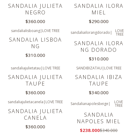
SANDALIA JULIETA
SANDALIA ILORA
NEGRO
MIEL
$360.000
$290.000
sandalialisboang
|
LOVE TREE
LOVE
sandaliailorangdorado
|
TREE
SANDALIA LISBOA
SANDALIA ILORA
NG
NG DORADO
$310.000
$310.000
sandaliajulietatau
|
LOVE TREE
SANDIBIZATAU
|
LOVE TREE
SANDALIA JULIETA
SANDALIA IBIZA
TAUPE
TAUPE
$360.000
$340.000
sandaliajulietacanela
|
LOVE TREE
LOVE
Sandalianapolesbeige
|
TREE
-30%
OFF
SANDALIA JULIETA
SANDALIA
CANELA
NAPOLES MIEL
$360.000
$238.000
$340.000